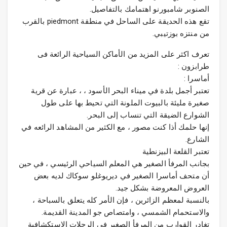
الصنوبر شامبورنو اهتمامك بالتفاصيل.
تقع هذه الحديقة على الساحل في منطقة piedmont بالقرب
من منتزه بوزتيبي.
تعرف اكثر على المزيد من الأماكن السياحية الرائعة فى
طرابزون :
أماسرا :
تعتبر أجمل بلدة في ميناء البحر الأسود ، ، عبارة عن قرية
صغيرة مليئة بالبيوت الملونة التي تحيط بها على طول
الشوارع الضيقة التي تنساب إلى البحر.
إنها حلمك أذا كنت مصور ، مع الكثير من المشاهد الرائعه في
الشارع.
تعتبر القلعة البيزنطية
بجانب المرفأ الصغير هي المعلم السياحي الرئيسي ، في حين
أن متحف أماسرا الصغير في ديريوغلو سوكاك لديه بعض
العروض المعروضة بشكل جيد.
بالنسبة لمعظم الزائرين ، فإن الأمر كله يتعلق بالسباحة ،
والاستحمام الشمسي ، وامتصاص جو المدينة القديمة.
تغادر القوارب من المرفأ الصغير في الرحلات الاستكشافية