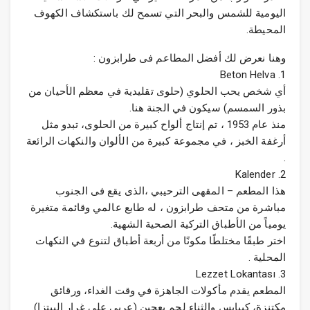
اليومية للشمس والبحر التي تسمح لك باستكشاف الكهوف
المحيطة.
وهنا نعرض لك أفضل المطاعم فى طرابزون :
1. Beton Helva
أي شخص يحب الحلوي (حلوى تقليدية في معظم الأحيان من
بذور السمسم) سيكون في الجنة هنا.
منذ عام 1953 ، تم إنتاج ألواح كبيرة من الحلوى، تبدو مثل
أرغفة الخبز ، في مجموعة كبيرة من الألوان والنكهات الرائعة
.
2. Kalender
هذا المطعم – المقهى الترحيبي ،الذى يقع فى الجنوب
مباشرة من متحف طرابزون ، له طابع عالمي وقائمة متغيرة
يومياً من الأطباق التركية الصحية الشهية.
اختر طبقًا مختلطًا مكونًا من أربعة أطباق لتنوع في النكهات
المحلية .
3. Lezzet Lokantası
المطعم يقدم مأكولات الجاهزة في وقت الغداء، ورقائق
مكتنزة، كيبابس والثناء لحم بعجين (عربي على غرار البيتزا).