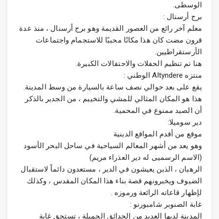
الوسطى.
برج أرسنال :
معلم آخر رائع من العصور القديمة وهو برج أرسنال ، منذ عدة
قرون مضت كان هذا مكانًا محببًا للاستجمام واجتماعات
الأرستقراطيين.
هنا تم تنظيم الحفلات والاحتفالات الكبيرة.
منتزه Altyndere الوطني :
يقع على بعد حوالي نصف ساعة بالسيارة من وسط المدينة.
هذا هو المكان المثالي للمشي والتخييم ، من الجدير بالذكر
أن الصيد ممنوع في المحمية.
دير سوميلا:
موقع من أقدم المواقع الدينية
وهو يعد من أشهر المعالم السياحية في ساحل البحر الأسود
(الاسم الرسميى له دير العذراء مريم)
الرهبان ، الذين يعيشون في الدير ، مستعدون دائماً لاستقبال
الضيوف ويخبرونهم قصة بناء هذا المكان المقدس ، وكذلك
لإظهار قاعاته الرائعة ورموزه .
غابة الصنوبر شامبورنو :
المدينة لديها العديد من الحدائق الجميلة ، تستحق غابة